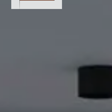
Showroom und lassen
Sie sich von
hochwertigen
Haustüren, Fenstern,
Rollladen- und
Sonnenschutzsysteme
sowie weiterem
Zubehör von Türen
und Fenstern
inspirieren.
Showroom