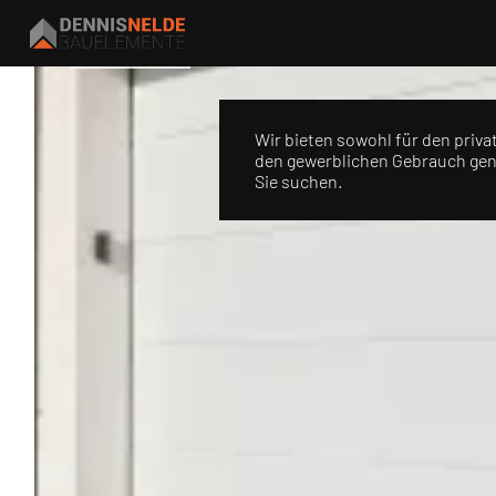
Tore
Wir bieten sowohl für den priva
den gewerblichen Gebrauch gen
Sie suchen.